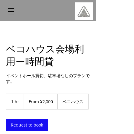
ベコハウス会場利
用ー時間貸
イベントホール貸切、駐車場なしのプランで
す。
From
2,000
1 hr
1
From ¥2,000
ベコハウス
Japanese
yen
h
Request to book