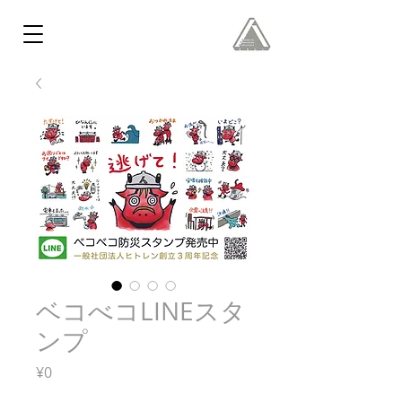
ベコべコLINEスタ
ンプ
Price
¥0