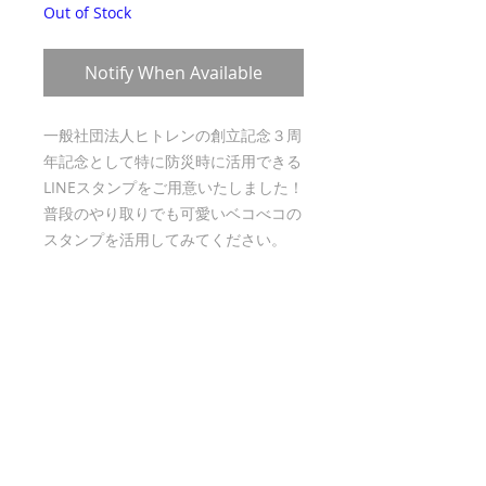
Out of Stock
Notify When Available
一般社団法人ヒトレンの創立記念３周
年記念として特に防災時に活用できる
LINEスタンプをご用意いたしました！
普段のやり取りでも可愛いベコべコの
スタンプを活用してみてください。
ご購入はお使いの端末からストアにア
クセスいただくか、ＱＲコードをご活
用いただきアクセスいただき、購入い
ただきますようお願い申し上げます。
© 2020 Alliance for Humanitarian Architecture